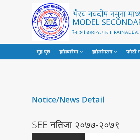
भैरव नवदीप नमुना म
MODEL SECONDA
रैनादेवी छहरा-४, पाल्पा RAINAD
गृह पृष्ठ
हाम्रो बारेमा
हाम्रो संगठन
फोटो ग
Notice/News Detail
SEE नतिजा २०७७-२०७९